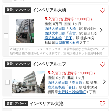
インペリアル大橋
賃貸 | マンション
5.2
万
円
(管理費等：3,000円 )
0万円
1ヶ月
敷金
礼金
西鉄大牟田線
「
大橋
」駅 徒歩3分
西鉄大牟田線
「
高宮
」駅 徒歩18分
鹿児島本線
「
竹下
」駅 徒歩20分
福岡県
福岡市南区
向野
２丁目
収納はクロゼット・シューズボックス・全居室収納など豊富なので、衣
類や履き物の整理がしやすく便利です。室内設備はネット使用料不要・
エアコンなど大変充実しております。交通の便...
インペリアルエフ
賃貸 | マンション
5.2
万
円
(管理費等：2,000円 )
0ヶ月
1ヶ月
敷金
礼金
西鉄大牟田線
「
春日原
」駅 徒歩6分
鹿児島本線
「
春日
」駅 徒歩10分
福岡県
大野城市
雑餉隈町
１丁目
インペリアル大池
賃貸 | アパート