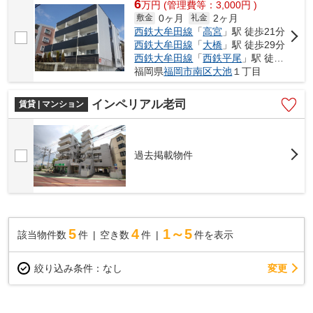
6
万
円
(管理費等：3,000円 )
0ヶ月
2ヶ月
敷金
礼金
西鉄大牟田線
「
高宮
」駅 徒歩21分
西鉄大牟田線
「
大橋
」駅 徒歩29分
西鉄大牟田線
「
西鉄平尾
」駅 徒歩35分
福岡県
福岡市南区
大池
１丁目
インペリアル老司
賃貸 | マンション
過去掲載物件
5
4
1～5
該当物件数
件
空き数
件
件を表示
変更
絞り込み条件：
なし