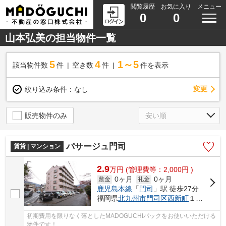
閲覧履歴
お気に入り
メニュー
0
0
山本弘美の担当物件一覧
5
4
1～5
該当物件数
件
空き数
件
件を表示
変更
絞り込み条件：
なし
販売物件のみ
パサージュ門司
賃貸 | マンション
2.9
万
円
(管理費等：2,000円 )
0ヶ月
0ヶ月
敷金
礼金
鹿児島本線
「
門司
」駅 徒歩27分
福岡県
北九州市門司区
西新町
１丁目
初期費用を限りなく落としたMADOGUCHIパックをお使いいただける
物件です！