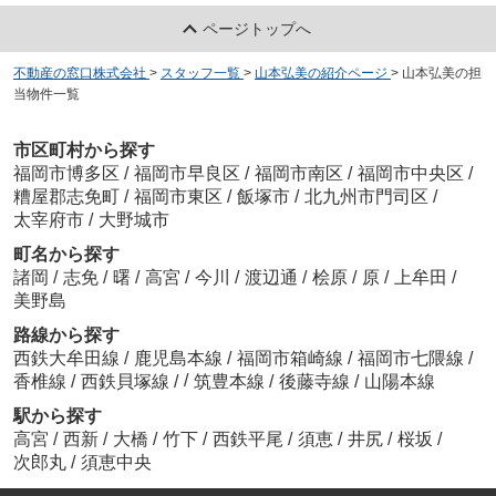
ページトップへ
不動産の窓口株式会社
>
スタッフ一覧
>
山本弘美の紹介ページ
>
山本弘美の担
当物件一覧
市区町村から探す
福岡市博多区
/
福岡市早良区
/
福岡市南区
/
福岡市中央区
/
糟屋郡志免町
/
福岡市東区
/
飯塚市
/
北九州市門司区
/
太宰府市
/
大野城市
町名から探す
諸岡
/
志免
/
曙
/
高宮
/
今川
/
渡辺通
/
桧原
/
原
/
上牟田
/
美野島
路線から探す
西鉄大牟田線
/
鹿児島本線
/
福岡市箱崎線
/
福岡市七隈線
/
/
香椎線
/
西鉄貝塚線
/
筑豊本線
/
後藤寺線
/
山陽本線
駅から探す
高宮
/
西新
/
大橋
/
竹下
/
西鉄平尾
/
須恵
/
井尻
/
桜坂
/
次郎丸
/
須恵中央