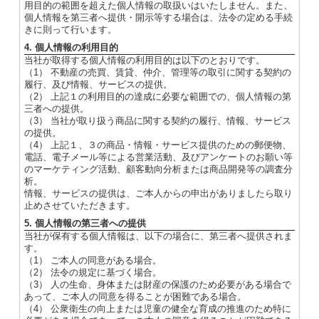
用目的の範囲を超えた個人情報の取扱いはいたしません。また、
個人情報を第三者へ提供・開示等する場合は、法令の定める手続
きに則って行います。
4. 個人情報の利用目的
当社が取得する個人情報の利用目的は以下のとおりです。
（1） 不動産の売買、賃貸、仲介、管理等の取引に関する契約の
履行、及び情報、サービスの提供。
（2） 上記１の利用目的の達成に必要な範囲での、個人情報の第
三者への提供。
（3） 当社が取り扱う商品に関する契約の履行、情報、サービス
の提供。
（4） 上記１、３の商品・情報・サービス提供のための郵便物、
電話、電子メール等による営業活動、及びアンケートのお願い等
のマーケティング活動、顧客動向分析または商品開発等の調査分
析。
情報、サービスの提供は、ご本人からの申出がありましたら取り
止めさせていただきます。
5. 個人情報の第三者への提供
当社が保有する個人情報は、以下の場合に、第三者へ提供されま
す。
（1） ご本人の同意がある場合。
（2） 法令の規定に基づく場合。
（3） 人の生命、身体または財産の保護のため必要がある場合で
あって、ご本人の同意を得ることが困難である場合。
（4） 公衆衛生の向上または児童の健全な育成の推進のため特に