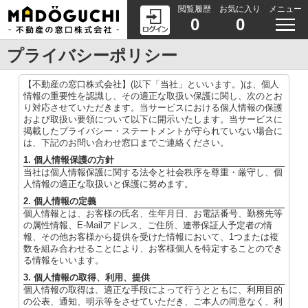
閲覧履歴
お気に入り
メニュー
0
0
プライバシーポリシー
【不動産の窓口株式会社】(以下「当社」といいます。)は、個人
情報の重要性を認識し、その適正な取扱い保護に関し、次のとお
り対応させていただきます。当サービスにおける個人情報の保護
および取扱い要領について以下に開示いたします。当サービスに
掲載したプライバシー・ステートメントが守られていない場合に
は、下記のお問い合わせ窓口までご連絡ください。
1. 個人情報保護の方針
当社は個人情報保護に関する法令と社会秩序を尊重・厳守し、個
人情報の適正な取扱いと保護に努めます。
2. 個人情報の定義
個人情報とは、お客様の氏名、生年月日、お電話番号、勤務先等
の属性情報、E-Mailアドレス、ご住所、連帯保証人予定者の情
報、その他お客様から提供を受けた情報において、1つまたは複
数を組み合わせることにより、お客様個人を特定することのでき
る情報をいいます。
3. 個人情報の取得、利用、提供
個人情報の取得は、適正な手段によって行うとともに、利用目的
の公表、通知、明示等をさせていただき、ご本人の同意なく、利