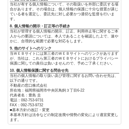
当社が有する個人情報について、その取扱いを外部に委託する場
合があります。その場合は、個人情報の保護に十分な措置が講じ
ている者を選定し、委託先に対し必要かつ適切な監督を行いま
す。
8. 個人情報の開示・訂正等の手続き
当社が管理する個人情報の開示、訂正、利用停止等に関するご本
人からの要請については、本人であることを確認した上で、速や
かに、合理的な範囲で必要な対応をします。
9. 他のサイトへのリンク
当ＷＥＢサイトには第三者のＷＥＢサイトへのリンクがあります
が、当社は、これら第三者のＷＥＢサイトにおけるプライバシー
保護に関しての責任は負いませんので、予めご了承ください。
10. 個人情報保護に関する問合せ先
当社の個人情報の取り扱い及び管理に関するお問い合わせ先は、
以下の通りです。
不動産の窓口株式会社
所在地：福岡県福岡市中央区鳥飼３丁目6-22
代表者名：豊島 圭
電話：092-753-9731
FAX：092-753-9732
■基本方針の改訂・変更
本基本方針は法令などの制定改廃や情勢の変化により適宜変更し
ます。