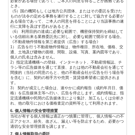
必要がある場合であって、ご本人の同意を得ることが困難である
とき。
（5）国の機関もしくは地方公共団体、またはその委託を受けた
ものが法令の定める事務を遂行することに対して協力する必要が
ある場合であって、ご本人の同意を得ることにより当該事務の遂
行に支障を及ぼす恐れがあるとき。
（6） 利用目的の達成に必要な範囲で、機密保持契約を締結して
いる信頼出来る業務委託先に対し、必要な範囲で開示する場合。
《不動産物件情報を第三者提供（広告）する場合》
1） 広告を行う不動産物件情報は、物件種目、所在地、価格、交
通、土地及び建物の面積、間取、設備、写真、案内図等であり、
個人の氏名は含みません。
2）指定流通機構への登録、インターネット、不動産情報誌、チ
ラシ等の広告媒体を通じて直接、または他の不動産会社を通じて
間接的（当社の同意のもと、他の不動産会社が広告を行う場合等
を含む）に、契約の相手方や売買・賃貸借希望者に提供されま
す。
3） 契約が成立した場合は、速やかに成約報告（成約年月日、価
格）を広告媒体主等へ行い、広告を停止します。成約情報は、指
定流通機構や民間の広告媒体主により集計、加工もしくは分析さ
れ、他の取引における価格査定の資料等として利用されます。
6. 個人情報の安全管理措置
当社が有する個人情報は適正かつ慎重に管理し、個人情報への不
正アクセス、紛失、改ざん、漏えい等を防止するため、必要かつ
適切な安全管理措置を講じます。
7. 個人情報取扱の委託