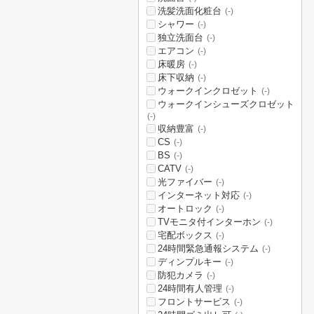
洗髪洗面化粧台
(-)
シャワー
(-)
独立洗面台
(-)
エアコン
(-)
床暖房
(-)
床下収納
(-)
ウォークインクロゼット
(-)
ウォークインシューズクロゼット
(-)
収納豊富
(-)
CS
(-)
BS
(-)
CATV
(-)
光ファイバー
(-)
インターネット対応
(-)
オートロック
(-)
TVモニタ付インターホン
(-)
宅配ボックス
(-)
24時間緊急通報システム
(-)
ディンプルキー
(-)
防犯カメラ
(-)
24時間有人管理
(-)
フロントサービス
(-)