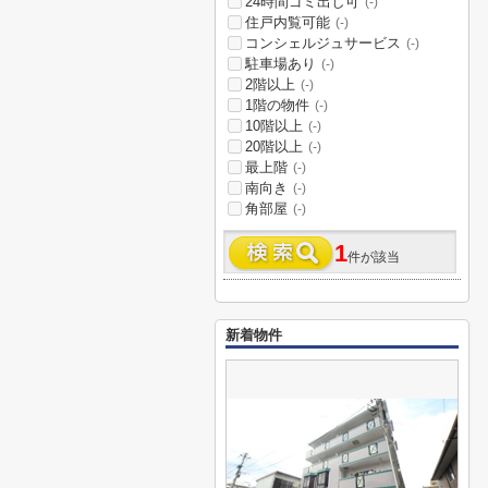
24時間ゴミ出し可
(-)
住戸内覧可能
(-)
コンシェルジュサービス
(-)
駐車場あり
(-)
2階以上
(-)
1階の物件
(-)
10階以上
(-)
20階以上
(-)
最上階
(-)
南向き
(-)
角部屋
(-)
1
件が該当
新着物件