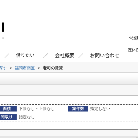
営業
定休
会社概要
お問い合わせ
い
借りたい
探す
>
福岡市南区
>
老司の賃貸
面積
下限なし～上限なし
築年数
指定しない
間取り
指定なし