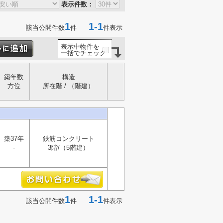
表示件数：
1
1-1
該当公開件数
件
件表示
表示中物件を
一括でチェック
築年数
構造
方位
所在階 / （階建）
築37年
鉄筋コンクリート
-
3階/（5階建）
1
1-1
該当公開件数
件
件表示