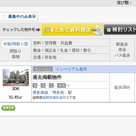
並び順：
募集中のみ表示
賃料 / 管理費・共益費
外観
/
間取り図
駅徒歩
停歩
敷金 / 保証金 / 礼金 / 償却 / 敷引
間取り
バス徒歩
面積
交通 / 所在地
インペリアル老司
マンション
過去掲載物件
-
-
-
-/-
敷
保
礼
償/敷
徒歩28分
3DK
博多南線
「
博多南
」駅
51.45㎡
福岡県
福岡市南区
老司
２丁目