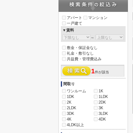
アパート
マンション
一戸建て
▼賃料
～
敷金・保証金なし
礼金・敷引なし
共益費・管理費込み
1
件が該当
間取り
ワンルーム
1K
1DK
1LDK
2K
2DK
2LDK
3K
3DK
3LDK
4K
4DK
4LDK以上