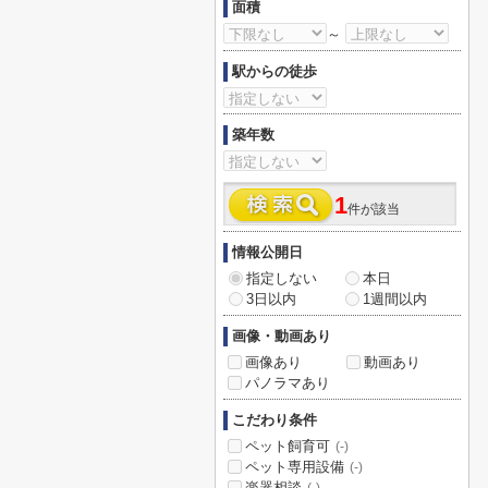
面積
～
駅からの徒歩
築年数
1
件が該当
情報公開日
指定しない
本日
3日以内
1週間以内
画像・動画あり
画像あり
動画あり
パノラマあり
こだわり条件
ペット飼育可
(-)
ペット専用設備
(-)
楽器相談