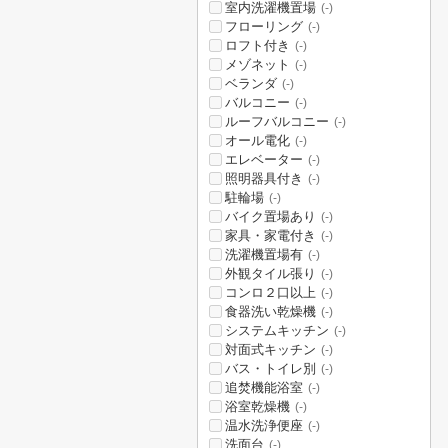
室内洗濯機置場
(-)
フローリング
(-)
ロフト付き
(-)
メゾネット
(-)
ベランダ
(-)
バルコニー
(-)
ルーフバルコニー
(-)
オール電化
(-)
エレベーター
(-)
照明器具付き
(-)
駐輪場
(-)
バイク置場あり
(-)
家具・家電付き
(-)
洗濯機置場有
(-)
外観タイル張り
(-)
コンロ２口以上
(-)
食器洗い乾燥機
(-)
システムキッチン
(-)
対面式キッチン
(-)
バス・トイレ別
(-)
追焚機能浴室
(-)
浴室乾燥機
(-)
温水洗浄便座
(-)
洗面台
(-)