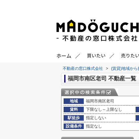
ホーム
買いたい
売りた
不動産の窓口株式会社
>
(賃貸)地域から
福岡市南区老司 不動産一覧
地域
福岡市南区老司
賃料
下限なし～上限なし
駅徒歩
指定しない
設備条件
指定なし