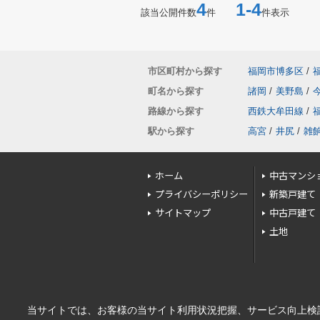
4
1-4
該当公開件数
件
件表示
市区町村から探す
福岡市博多区
/
町名から探す
諸岡
/
美野島
/
路線から探す
西鉄大牟田線
/
駅から探す
高宮
/
井尻
/
雑
ホーム
中古マンシ
プライバシーポリシー
新築戸建て
サイトマップ
中古戸建て
土地
当サイトでは、お客様の当サイト利用状況把握、サービス向上検討