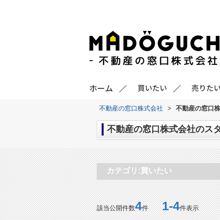
ホーム
買いたい
売りた
不動産の窓口株式会社
>
不動産の窓口株
不動産の窓口株式会社のスタ
カテゴリ:買いたい
4
1-4
該当公開件数
件
件表示