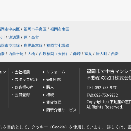
福岡市中央区
/
福岡市早良区
/
福岡市南区
今川
/
渡辺通
/
原
/
高宮
福岡市空港線
/
鹿児島本線
/
福岡市七隈線
餉隈
/
西鉄平尾
/
大橋
/
西鉄福岡（天神）
/
藤崎
/
室見
/
唐人町
/
西新
福岡市で中古マンシ
ョン
会社概要
リフォーム
不動産の窓口株式会
スタッフ紹介
売却相談
お客様の声
購入
TEL:092-753-9731
会員登録
相続
FAX:092-753-9732
Copyright(c) 不動産
賃貸管理
All Rights Reserved.
西新介護サービス
を目的として、クッキー（Cookie）を使用しています。
詳しくは、