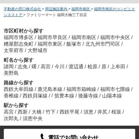
不動産の窓口株式会社
>
周辺施設案内
>
福岡市南区
>
福岡市南区のコンビニエ
ンスストア
>
ファミリーマート 福岡大楠三丁目店
市区町村から探す
福岡市博多区
/
福岡市早良区
/
福岡市南区
/
福岡市中央区
/
糟屋郡志免町
/
福岡市東区
/
飯塚市
/
北九州市門司区
/
太宰府市
/
大野城市
町名から探す
諸岡
/
志免
/
曙
/
高宮
/
今川
/
渡辺通
/
桧原
/
原
/
上牟田
/
美野島
路線から探す
西鉄大牟田線
/
鹿児島本線
/
福岡市箱崎線
/
福岡市七隈線
/
/
香椎線
/
西鉄貝塚線
/
筑豊本線
/
後藤寺線
/
山陽本線
駅から探す
高宮
/
西新
/
大橋
/
竹下
/
西鉄平尾
/
須恵
/
井尻
/
桜坂
/
次郎丸
/
須恵中央
電話でお問い合わせ