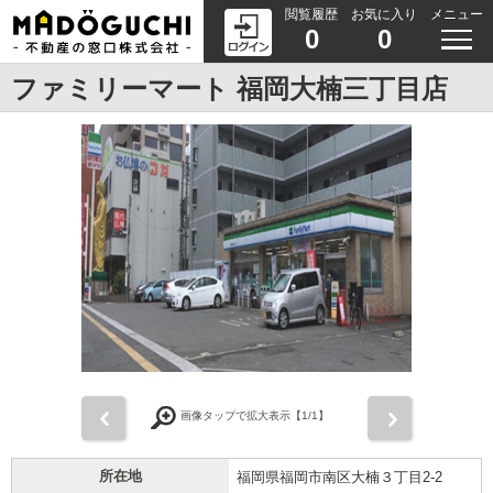
閲覧履歴
お気に入り
メニュー
0
0
ファミリーマート 福岡大楠三丁目店
前
次
画像タップで拡大表示【
1
/1】
所在地
福岡県福岡市南区大楠３丁目2-2