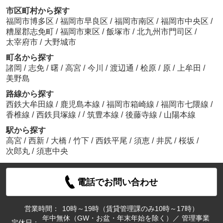
市区町村から探す
福岡市博多区
/
福岡市早良区
/
福岡市南区
/
福岡市中央区
/
糟屋郡志免町
/
福岡市東区
/
飯塚市
/
北九州市門司区
/
太宰府市
/
大野城市
町名から探す
諸岡
/
志免
/
曙
/
高宮
/
今川
/
渡辺通
/
桧原
/
原
/
上牟田
/
美野島
路線から探す
西鉄大牟田線
/
鹿児島本線
/
福岡市箱崎線
/
福岡市七隈線
/
/
香椎線
/
西鉄貝塚線
/
筑豊本線
/
後藤寺線
/
山陽本線
駅から探す
高宮
/
西新
/
大橋
/
竹下
/
西鉄平尾
/
須恵
/
井尻
/
桜坂
/
次郎丸
/
須恵中央
電話でお問い合わせ
営業時間：
10時～19時（賃貸管理課のみ10時～17時）
年中無休（GW・お盆・年末年始を除く）／ 管理事業
定休日：