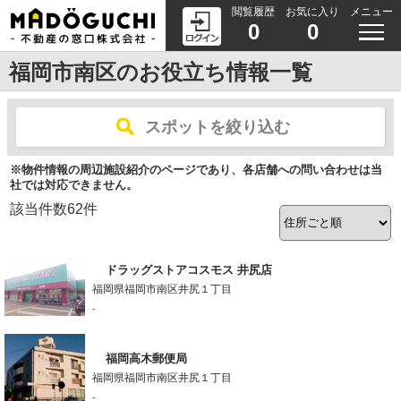
閲覧履歴
お気に入り
メニュー
0
0
福岡市南区のお役立ち情報一覧
スポットを絞り込む
※物件情報の周辺施設紹介のページであり、各店舗への問い合わせは当
社では対応できません。
該当件数
62
件
ドラッグストアコスモス 井尻店
福岡県福岡市南区井尻１丁目
-
福岡高木郵便局
福岡県福岡市南区井尻１丁目
-