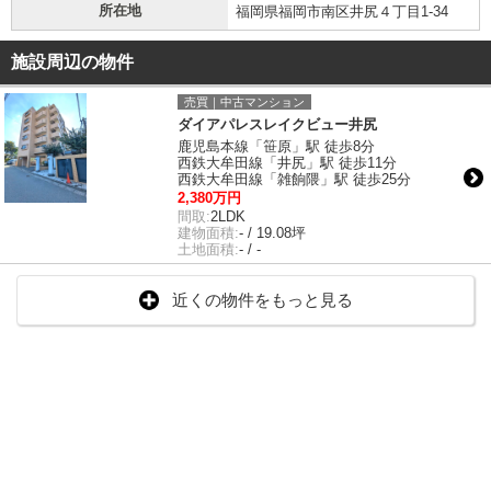
所在地
福岡県福岡市南区井尻４丁目1-34
施設周辺の物件
売買｜中古マンション
ダイアパレスレイクビュー井尻
鹿児島本線「笹原」駅 徒歩8分
西鉄大牟田線「井尻」駅 徒歩11分
西鉄大牟田線「雑餉隈」駅 徒歩25分
2,380万円
間取:
2LDK
建物面積:
- / 19.08坪
土地面積:
- / -
近くの物件をもっと見る