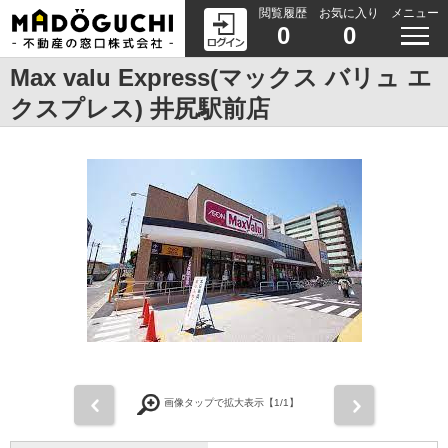
閲覧履歴
お気に入り
メニュー
0
0
Max valu Express(マックス バリュ エ
クスプレス) 井尻駅前店
前
次
画像タップで拡大表示【
1
/1】