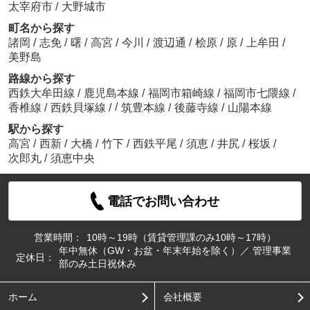
太宰府市
/
大野城市
町名から探す
諸岡
/
志免
/
曙
/
高宮
/
今川
/
渡辺通
/
桧原
/
原
/
上牟田
/
美野島
路線から探す
西鉄大牟田線
/
鹿児島本線
/
福岡市箱崎線
/
福岡市七隈線
/
/
香椎線
/
西鉄貝塚線
/
筑豊本線
/
後藤寺線
/
山陽本線
駅から探す
高宮
/
西新
/
大橋
/
竹下
/
西鉄平尾
/
須恵
/
井尻
/
桜坂
/
次郎丸
/
須恵中央
電話でお問い合わせ
営業時間：
10時～19時（賃貸管理課のみ10時～17時）
年中無休（GW・お盆・年末年始を除く）／ 管理事業
定休日：
部のみ土日祝休み
ホーム
会社概要