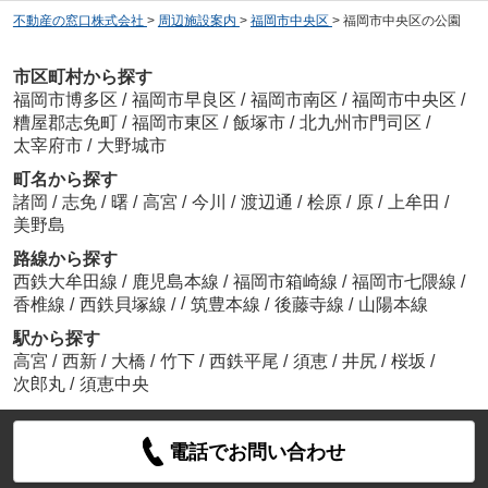
不動産の窓口株式会社
>
周辺施設案内
>
福岡市中央区
>
福岡市中央区の公園
市区町村から探す
福岡市博多区
/
福岡市早良区
/
福岡市南区
/
福岡市中央区
/
糟屋郡志免町
/
福岡市東区
/
飯塚市
/
北九州市門司区
/
太宰府市
/
大野城市
町名から探す
諸岡
/
志免
/
曙
/
高宮
/
今川
/
渡辺通
/
桧原
/
原
/
上牟田
/
美野島
路線から探す
西鉄大牟田線
/
鹿児島本線
/
福岡市箱崎線
/
福岡市七隈線
/
/
香椎線
/
西鉄貝塚線
/
筑豊本線
/
後藤寺線
/
山陽本線
駅から探す
高宮
/
西新
/
大橋
/
竹下
/
西鉄平尾
/
須恵
/
井尻
/
桜坂
/
次郎丸
/
須恵中央
電話でお問い合わせ