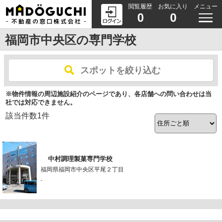
閲覧履歴
お気に入り
メニュー
0
0
福岡市中央区の専門学校
スポットを絞り込む
※物件情報の周辺施設紹介のページであり、各店舗への問い合わせは当
社では対応できません。
該当件数
1
件
中村調理製菓専門学校
福岡県福岡市中央区平尾２丁目
-