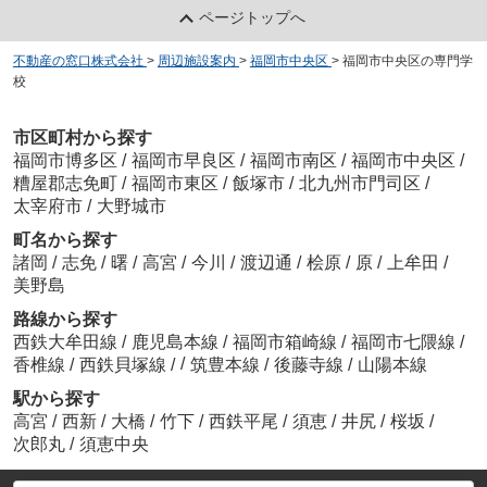
ページトップへ
不動産の窓口株式会社
>
周辺施設案内
>
福岡市中央区
>
福岡市中央区の専門学
校
市区町村から探す
福岡市博多区
/
福岡市早良区
/
福岡市南区
/
福岡市中央区
/
糟屋郡志免町
/
福岡市東区
/
飯塚市
/
北九州市門司区
/
太宰府市
/
大野城市
町名から探す
諸岡
/
志免
/
曙
/
高宮
/
今川
/
渡辺通
/
桧原
/
原
/
上牟田
/
美野島
路線から探す
西鉄大牟田線
/
鹿児島本線
/
福岡市箱崎線
/
福岡市七隈線
/
/
香椎線
/
西鉄貝塚線
/
筑豊本線
/
後藤寺線
/
山陽本線
駅から探す
高宮
/
西新
/
大橋
/
竹下
/
西鉄平尾
/
須恵
/
井尻
/
桜坂
/
次郎丸
/
須恵中央