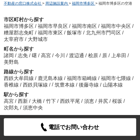
不動産の窓口株式会社
>
周辺施設案内
>
福岡市博多区
>
福岡市博多区の空港
市区町村から探す
福岡市博多区
/
福岡市早良区
/
福岡市南区
/
福岡市中央区
/
糟屋郡志免町
/
福岡市東区
/
飯塚市
/
北九州市門司区
/
太宰府市
/
大野城市
町名から探す
諸岡
/
志免
/
曙
/
高宮
/
今川
/
渡辺通
/
桧原
/
原
/
上牟田
/
美野島
路線から探す
西鉄大牟田線
/
鹿児島本線
/
福岡市箱崎線
/
福岡市七隈線
/
/
香椎線
/
西鉄貝塚線
/
筑豊本線
/
後藤寺線
/
山陽本線
駅から探す
高宮
/
西新
/
大橋
/
竹下
/
西鉄平尾
/
須恵
/
井尻
/
桜坂
/
次郎丸
/
須恵中央
電話でお問い合わせ