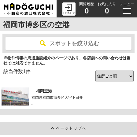
閲覧履歴
お気に入り
メニュー
0
0
福岡市博多区の空港
スポットを絞り込む
※物件情報の周辺施設紹介のページであり、各店舗への問い合わせは当
社では対応できません。
該当件数
1
件
福岡空港
福岡県福岡市博多区大字下臼井
-
ページトップへ