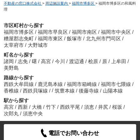
不動産の窓口株式会社
>
周辺施設案内
>
福岡市博多区
>
福岡市博多区の和風料
理
市区町村から探す
福岡市博多区
/
福岡市早良区
/
福岡市南区
/
福岡市中央区
/
糟屋郡志免町
/
福岡市東区
/
飯塚市
/
北九州市門司区
/
太宰府市
/
大野城市
町名から探す
諸岡
/
志免
/
曙
/
高宮
/
今川
/
渡辺通
/
桧原
/
原
/
上牟田
/
美野島
路線から探す
西鉄大牟田線
/
鹿児島本線
/
福岡市箱崎線
/
福岡市七隈線
/
/
香椎線
/
西鉄貝塚線
/
筑豊本線
/
後藤寺線
/
山陽本線
駅から探す
高宮
/
西新
/
大橋
/
竹下
/
西鉄平尾
/
須恵
/
井尻
/
桜坂
/
次郎丸
/
須恵中央
電話でお問い合わせ