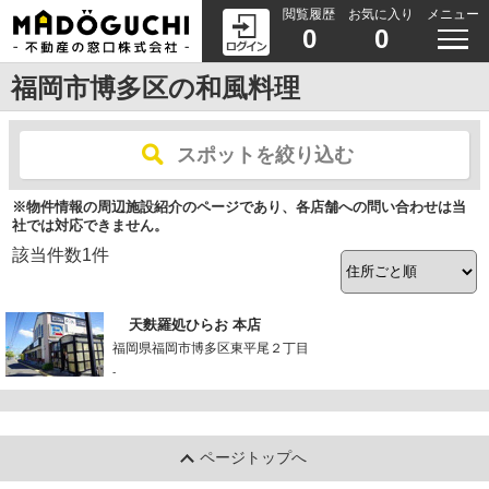
閲覧履歴
お気に入り
メニュー
0
0
福岡市博多区の和風料理
スポットを絞り込む
※物件情報の周辺施設紹介のページであり、各店舗への問い合わせは当
社では対応できません。
該当件数
1
件
天麩羅処ひらお 本店
福岡県福岡市博多区東平尾２丁目
-
ページトップへ