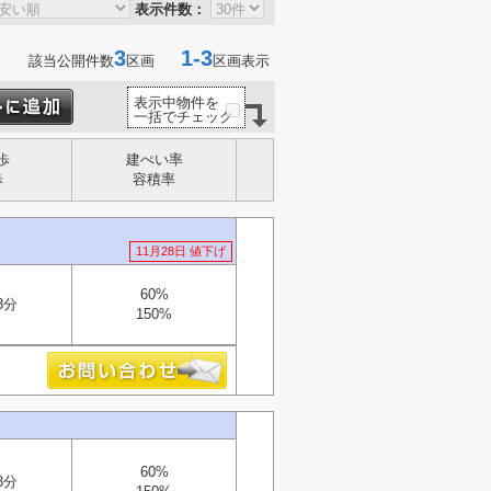
表示件数：
3
1-3
該当公開件数
区画
区画表示
表示中物件を
一括でチェック
歩
建ぺい率
歩
容積率
11月28日 値下げ
60%
3分
150%
60%
3分