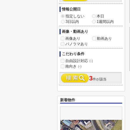
情報公開日
指定しない
本日
3日以内
1週間以内
画像・動画あり
画像あり
動画あり
パノラマあり
こだわり条件
自由設計対応
(-)
南向き
(-)
3
件が該当
新着物件