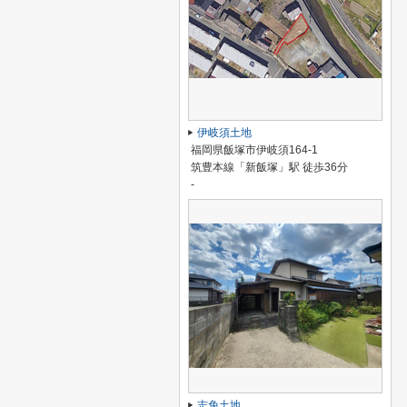
伊岐須土地
福岡県飯塚市伊岐須164-1
筑豊本線「新飯塚」駅 徒歩36分
-
志免土地