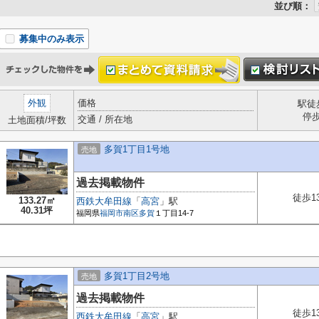
並び順：
募集中のみ表示
外観
価格
駅徒
停
交通 / 所在地
土地面積/坪数
多賀1丁目1号地
売地
過去掲載物件
徒歩1
133.27㎡
西鉄大牟田線
「
高宮
」駅
40.31坪
福岡県
福岡市南区
多賀
１丁目14-7
多賀1丁目2号地
売地
過去掲載物件
徒歩1
西鉄大牟田線
「
高宮
」駅