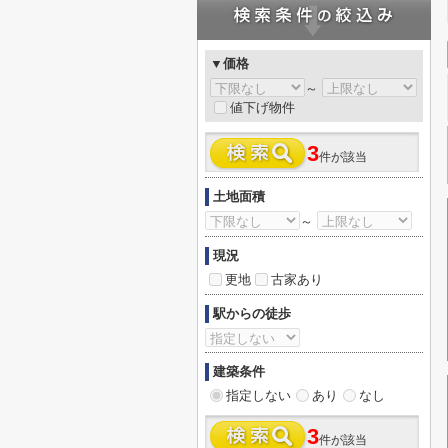
▼価格
～
値下げ物件
3
件が該当
土地面積
～
現況
更地
古家あり
駅からの徒歩
建築条件
指定しない
あり
なし
3
件が該当