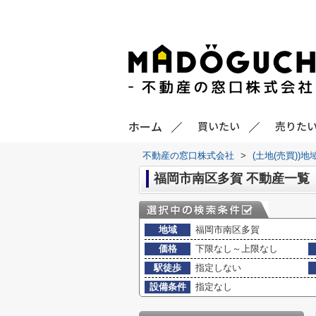
ホーム
買いたい
売りた
不動産の窓口株式会社
>
(土地(売買))
福岡市南区多賀 不動産一覧
地域
福岡市南区多賀
価格
下限なし～上限なし
駅徒歩
指定しない
設備条件
指定なし