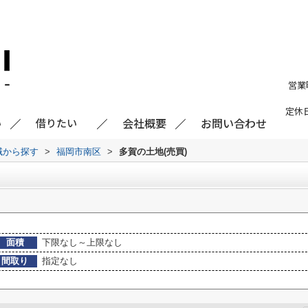
営業
定休
会社概要
お問い合わせ
い
借りたい
地域から探す
>
福岡市南区
>
多賀の土地(売買)
面積
下限なし～上限なし
間取り
指定なし