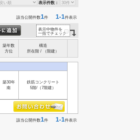
表示件数：
1
1-1
該当公開件数
件
件表示
表示中物件を
一括でチェック
築年数
構造
方位
所在階 / （階建）
築30年
鉄筋コンクリート
南
5階/（7階建）
1
1-1
該当公開件数
件
件表示