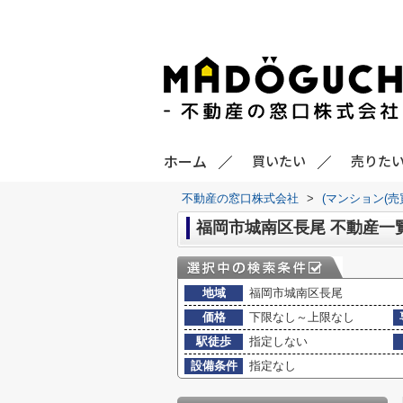
ホーム
買いたい
売りた
不動産の窓口株式会社
>
(マンション(売
福岡市城南区長尾 不動産一
地域
福岡市城南区長尾
価格
下限なし～上限なし
駅徒歩
指定しない
設備条件
指定なし