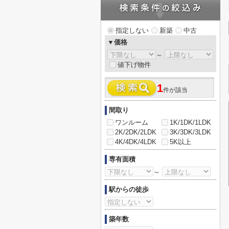
指定しない
新築
中古
▼価格
～
値下げ物件
1
件が該当
間取り
ワンルーム
1K/1DK/1LDK
2K/2DK/2LDK
3K/3DK/3LDK
4K/4DK/4LDK
5K以上
専有面積
～
駅からの徒歩
築年数