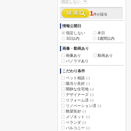
1
件が該当
情報公開日
指定しない
本日
3日以内
1週間以内
画像・動画あり
画像あり
動画あり
パノラマあり
こだわり条件
ペット相談
(-)
陽当り良好
(-)
閑静な住宅地
(-)
デザイナーズ
(-)
リフォーム済
(-)
リノベーション済
(-)
眺望良好
(-)
メゾネット
(-)
ベランダ
(-)
バルコニー
(-)