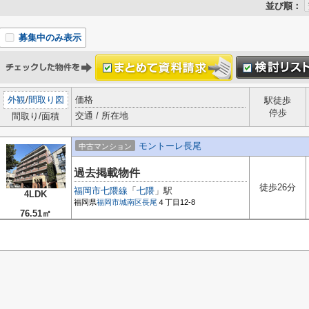
並び順：
募集中のみ表示
外観
/
間取り図
価格
駅徒歩
停歩
交通 / 所在地
間取り/面積
モントーレ長尾
中古マンション
過去掲載物件
徒歩26分
福岡市七隈線
「
七隈
」駅
4LDK
福岡県
福岡市城南区
長尾
４丁目12-8
76.51㎡