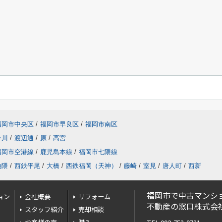
福岡市中央区
/
福岡市早良区
/
福岡市南区
今川
/
渡辺通
/
原
/
高宮
福岡市空港線
/
鹿児島本線
/
福岡市七隈線
餉隈
/
西鉄平尾
/
大橋
/
西鉄福岡（天神）
/
藤崎
/
室見
/
唐人町
/
西新
福岡市で中古マンシ
ョン
会社概要
リフォーム
不動産の窓口株式会
スタッフ紹介
売却相談