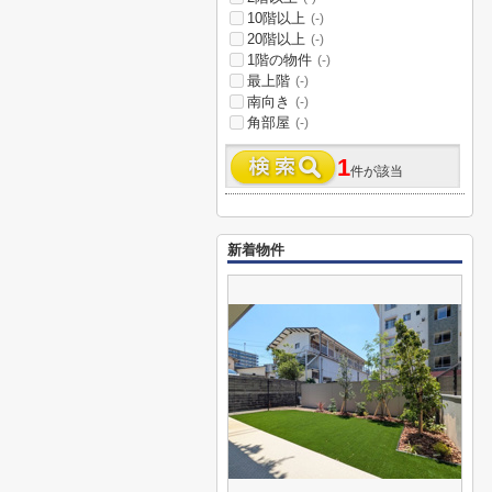
10階以上
(-)
20階以上
(-)
1階の物件
(-)
最上階
(-)
南向き
(-)
角部屋
(-)
1
件が該当
新着物件