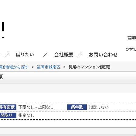
営業
定休
会社概要
お問い合わせ
い
借りたい
買))地域から探す
>
福岡市城南区
>
長尾のマンション(売買)
覧
専有面積
下限なし～上限なし
築年数
指定しない
間取り
指定なし