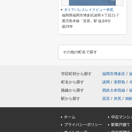
ダイアパレスレイクビュー井尻
福岡県福岡市博多区諸岡４丁目21-7
鹿児島本線「笹原」駅 徒歩8分
築29年
その他の町名で探す
市区町村から探す
福岡市博多区
/
町名から探す
諸岡
/
美野島
/
路線から探す
西鉄大牟田線
/
駅から探す
高宮
/
井尻
/
雑
ホーム
中古マンシ
プライバシーポリシー
新築戸建て