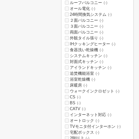
ルーフバルコニー
(-)
オール電化
(-)
24時間換気システム
(-)
２面バルコニー
(-)
３面バルコニー
(-)
両面バルコニー
(-)
外観タイル張り
(-)
IHクッキングヒーター
(-)
食器洗い乾燥機
(-)
システムキッチン
(-)
対面式キッチン
(-)
アイランドキッチン
(-)
追焚機能浴室
(-)
浴室乾燥機
(-)
床暖房
(-)
ウォークインクロゼット
(-)
CS
(-)
BS
(-)
CATV
(-)
インターネット対応
(-)
オートロック
(-)
TVモニタ付インターホン
(-)
宅配ボックス
(-)
2階以上
(-)