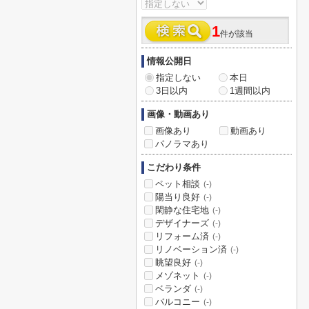
1
件が該当
情報公開日
指定しない
本日
3日以内
1週間以内
画像・動画あり
画像あり
動画あり
パノラマあり
こだわり条件
ペット相談
(-)
陽当り良好
(-)
閑静な住宅地
(-)
デザイナーズ
(-)
リフォーム済
(-)
リノベーション済
(-)
眺望良好
(-)
メゾネット
(-)
ベランダ
(-)
バルコニー
(-)