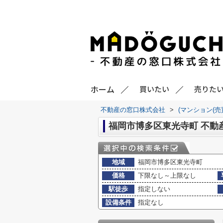
ホーム
買いたい
売りた
不動産の窓口株式会社
>
(マンション(売
福岡市博多区東光寺町 不動
地域
福岡市博多区東光寺町
価格
下限なし～上限なし
駅徒歩
指定しない
設備条件
指定なし