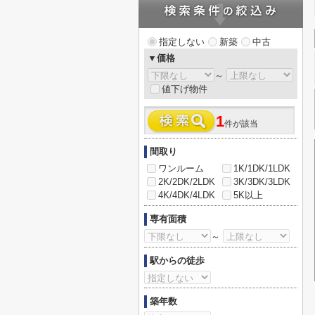
指定しない
新築
中古
▼価格
～
値下げ物件
1
件が該当
間取り
ワンルーム
1K/1DK/1LDK
2K/2DK/2LDK
3K/3DK/3LDK
4K/4DK/4LDK
5K以上
専有面積
～
駅からの徒歩
築年数