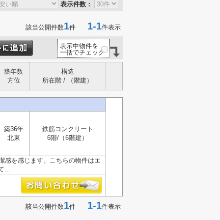
表示件数：
1
1-1
該当公開件数
件
件表示
表示中物件を
一括でチェック
築年数
構造
方位
所在階 / （階建）
築36年
鉄筋コンクリート
北東
6階/（6階建）
清潔感を感じます。こちらの物件はエ
..
1
1-1
該当公開件数
件
件表示