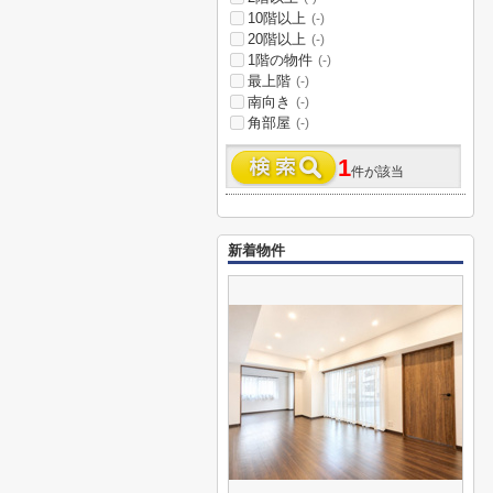
10階以上
(-)
20階以上
(-)
1階の物件
(-)
最上階
(-)
南向き
(-)
角部屋
(-)
1
件が該当
新着物件