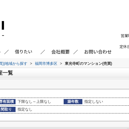
営業
定休
会社概要
お問い合わせ
い
借りたい
買))地域から探す
>
福岡市博多区
>
東光寺町のマンション(売買)
産一覧
専有面積
下限なし～上限なし
築年数
指定しない
間取り
指定なし