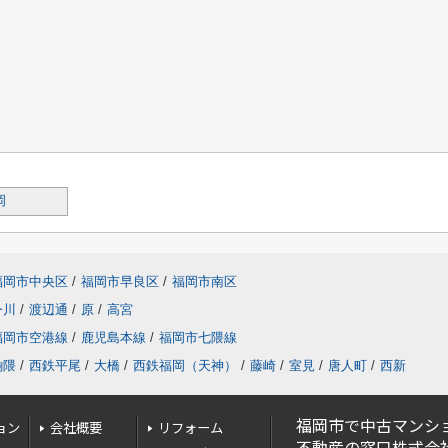
岡
福岡市中央区
/
福岡市早良区
/
福岡市南区
今川
/
渡辺通
/
原
/
高宮
福岡市空港線
/
鹿児島本線
/
福岡市七隈線
餉隈
/
西鉄平尾
/
大橋
/
西鉄福岡（天神）
/
藤崎
/
室見
/
唐人町
/
西新
福岡市で中古マンシ
ョン
会社概要
リフォーム
不動産の窓口株式会