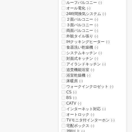
ルーフバルコニー
(-)
オール電化
(-)
24時間換気システム
(-)
２面バルコニー
(-)
３面バルコニー
(-)
両面バルコニー
(-)
外観タイル張り
(-)
IHクッキングヒーター
(-)
食器洗い乾燥機
(-)
システムキッチン
(-)
対面式キッチン
(-)
アイランドキッチン
(-)
追焚機能浴室
(-)
浴室乾燥機
(-)
床暖房
(-)
ウォークインクロゼット
(-)
CS
(-)
BS
(-)
CATV
(-)
インターネット対応
(-)
オートロック
(-)
TVモニタ付インターホン
(-)
宅配ボックス
(-)
2階以上
(-)