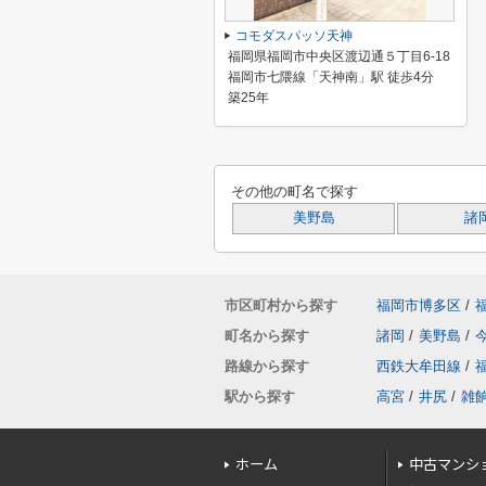
コモダスパッソ天神
福岡県福岡市中央区渡辺通５丁目6-18
福岡市七隈線「天神南」駅 徒歩4分
築25年
その他の町名で探す
美野島
諸
市区町村から探す
福岡市博多区
/
町名から探す
諸岡
/
美野島
/
路線から探す
西鉄大牟田線
/
駅から探す
高宮
/
井尻
/
雑
ホーム
中古マンシ