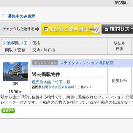
並び順：
募集中のみ表示
外観
/
間取り図
価格
駅徒歩
停歩
交通 / 所在地
間取り/面積
ステイタスマンション博多駅南
中古マンション
過去掲載物件
徒歩13分
鹿児島本線
「
竹下
」駅
1R
福岡県
福岡市博多区
東光寺町
１丁目23-3
18.30㎡
駅から徒歩13分に位置する物件です。綺麗に整備された中古マンションで
レベーター付きです。不動産のご購入を検討しているが不動産の知識がなくて.