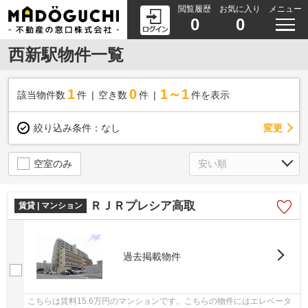
閲覧履歴
お気に入り
メニュー
0
0
西新駅物件一覧
1
0
1～1
該当物件数
件
空き数
件
件を表示
変更
絞り込み条件：
なし
空室のみ
ＲＪＲプレシア高取
賃貸 | マンション
過去掲載物件
こちらは賃料15.6万円のマンションです。こちらの物件にはエレベータ