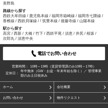
美野島
路線から探す
西鉄大牟田線
/
鹿児島本線
/
福岡市箱崎線
/
福岡市七隈線
/
/
香椎線
/
西鉄貝塚線
/
筑豊本線
/
後藤寺線
/
山陽本線
駅から探す
高宮
/
西新
/
大橋
/
竹下
/
西鉄平尾
/
須恵
/
井尻
/
桜坂
/
次郎丸
/
須恵中央
電話でお問い合わせ
営業時間：
10時～19時（賃貸管理課のみ10時～17時）
年中無休（GW・お盆・年末年始を除く）／ 管理事業
定休日：
部のみ土日祝休み
ホーム
会社概要
お問い合わせ
物件リクエスト