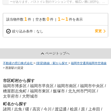
ーがあります。バストイレ別のマンションです。幅広い層に好評な、駅
から徒歩10分に立地する物件です。交通の便の...
1
0
1～1
該当物件数
件
空き数
件
件を表示
変更
絞り込み条件：
なし
ページトップへ
不動産の窓口株式会社
>
(賃貸)路線・駅から探す
>
福岡市交通局福岡市空港線
>
西新駅の賃貸
市区町村から探す
福岡市博多区
/
福岡市早良区
/
福岡市南区
/
福岡市中央区
/
糟屋郡志免町
/
福岡市東区
/
飯塚市
/
北九州市門司区
/
太宰府市
/
大野城市
町名から探す
諸岡
/
志免
/
曙
/
高宮
/
今川
/
渡辺通
/
桧原
/
原
/
上牟田
/