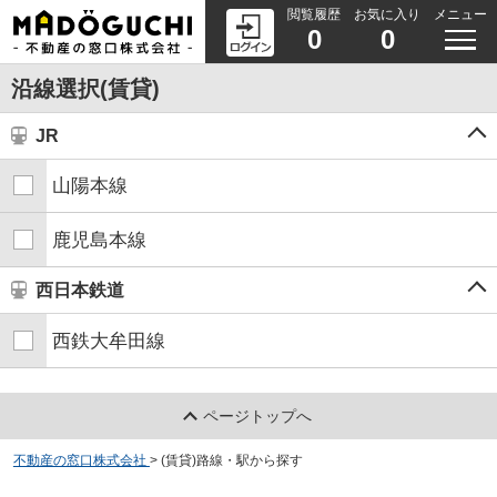
閲覧履歴
お気に入り
メニュー
0
0
沿線選択(賃貸)
JR
山陽本線
鹿児島本線
西日本鉄道
西鉄大牟田線
ページトップへ
不動産の窓口株式会社
>
(賃貸)路線・駅から探す