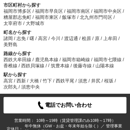
市区町村から探す
福岡市博多区
/
福岡市早良区
/
福岡市南区
/
福岡市中央区
/
糟屋郡志免町
/
福岡市東区
/
飯塚市
/
北九州市門司区
/
太宰府市
/
大野城市
町名から探す
諸岡
/
志免
/
曙
/
高宮
/
今川
/
渡辺通
/
桧原
/
原
/
上牟田
/
美野島
路線から探す
西鉄大牟田線
/
鹿児島本線
/
福岡市箱崎線
/
福岡市七隈線
/
/
香椎線
/
西鉄貝塚線
/
筑豊本線
/
後藤寺線
/
山陽本線
駅から探す
高宮
/
西新
/
大橋
/
竹下
/
西鉄平尾
/
須恵
/
井尻
/
桜坂
/
次郎丸
/
須恵中央
電話でお問い合わせ
営業時間：
10時～19時（賃貸管理課のみ10時～17時）
年中無休（GW・お盆・年末年始を除く）／ 管理事業
定休日：