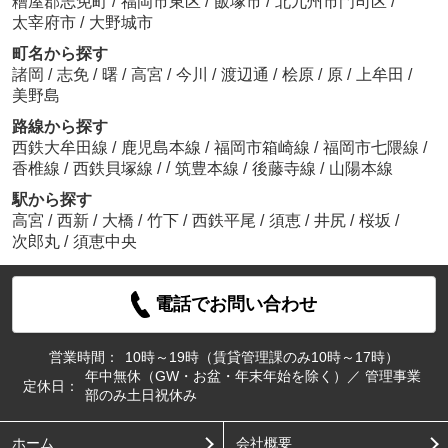
糟屋郡志免町
/
福岡市東区
/
飯塚市
/
北九州市門司区
/
太宰府市
/
大野城市
町名から探す
諸岡
/
志免
/
曙
/
高宮
/
今川
/
渡辺通
/
桧原
/
原
/
上牟田
/
美野島
路線から探す
西鉄大牟田線
/
鹿児島本線
/
福岡市箱崎線
/
福岡市七隈線
/
/
香椎線
/
西鉄貝塚線
/
筑豊本線
/
後藤寺線
/
山陽本線
駅から探す
高宮
/
西新
/
大橋
/
竹下
/
西鉄平尾
/
須恵
/
井尻
/
桜坂
/
次郎丸
/
須恵中央
電話でお問い合わせ
営業時間：
10時～19時（賃貸管理課のみ10時～17時）
年中無休（GW・お盆・年末年始を除く）／ 管理事業
定休日：
部のみ土日祝休み
ホーム
会社概要