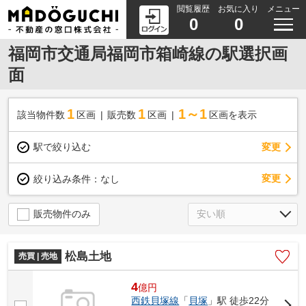
閲覧履歴
お気に入り
メニュー
0
0
福岡市交通局福岡市箱崎線の駅選択画
面
1
1
1～1
該当物件数
区画
販売数
区画
区画を表示
駅で絞り込む
変更
変更
絞り込み条件：
なし
販売物件のみ
松島土地
売買 | 売地
4
億
円
西鉄貝塚線
「
貝塚
」駅 徒歩22分