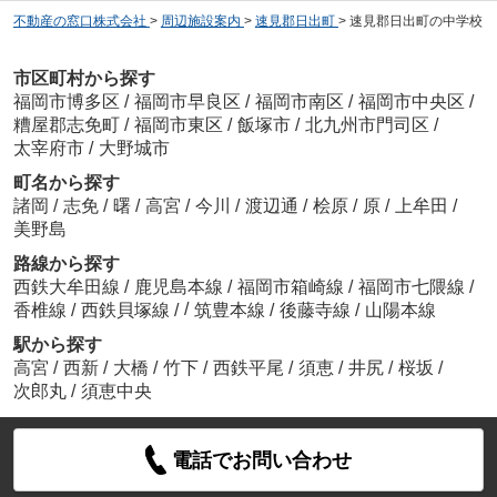
不動産の窓口株式会社
>
周辺施設案内
>
速見郡日出町
>
速見郡日出町の中学校
市区町村から探す
福岡市博多区
/
福岡市早良区
/
福岡市南区
/
福岡市中央区
/
糟屋郡志免町
/
福岡市東区
/
飯塚市
/
北九州市門司区
/
太宰府市
/
大野城市
町名から探す
諸岡
/
志免
/
曙
/
高宮
/
今川
/
渡辺通
/
桧原
/
原
/
上牟田
/
美野島
路線から探す
西鉄大牟田線
/
鹿児島本線
/
福岡市箱崎線
/
福岡市七隈線
/
/
香椎線
/
西鉄貝塚線
/
筑豊本線
/
後藤寺線
/
山陽本線
駅から探す
高宮
/
西新
/
大橋
/
竹下
/
西鉄平尾
/
須恵
/
井尻
/
桜坂
/
次郎丸
/
須恵中央
電話でお問い合わせ