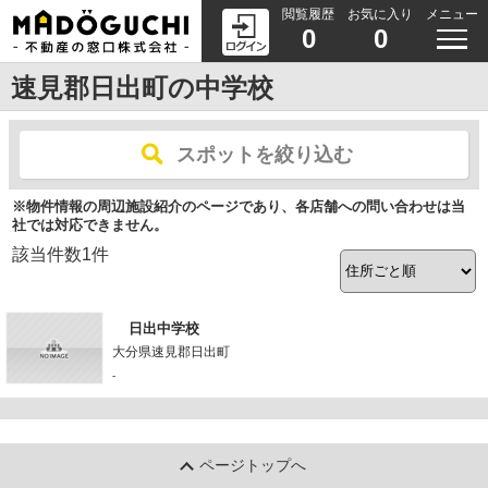
閲覧履歴
お気に入り
メニュー
0
0
速見郡日出町の中学校
スポットを絞り込む
※物件情報の周辺施設紹介のページであり、各店舗への問い合わせは当
社では対応できません。
該当件数
1
件
日出中学校
大分県速見郡日出町
-
ページトップへ