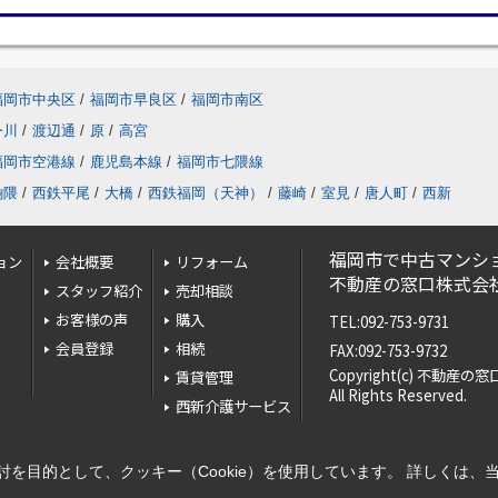
福岡市中央区
/
福岡市早良区
/
福岡市南区
今川
/
渡辺通
/
原
/
高宮
福岡市空港線
/
鹿児島本線
/
福岡市七隈線
餉隈
/
西鉄平尾
/
大橋
/
西鉄福岡（天神）
/
藤崎
/
室見
/
唐人町
/
西新
福岡市で中古マンシ
ョン
会社概要
リフォーム
不動産の窓口株式会
スタッフ紹介
売却相談
お客様の声
購入
TEL:092-753-9731
会員登録
相続
FAX:092-753-9732
Copyright(c) 不動産
賃貸管理
All Rights Reserved.
西新介護サービス
を目的として、クッキー（Cookie）を使用しています。
詳しくは、