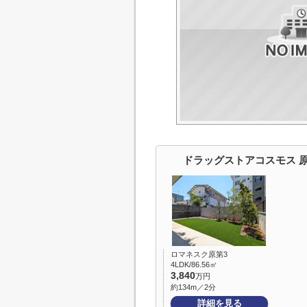
ドラッグストアコスモス 
ロマネスク原第3
4LDK/86.56㎡
3,840
万円
約134m／2分
詳細を見る