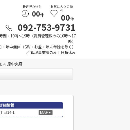
最近見た物件
お気に入りの物
00
件
00
件
件
092-753-9731
時間：10時～19時（賃貸管理課のみ10時～17
時）
日：年中無休（GW・お盆・年末年始を除く）
／ 管理事業部のみ土日祝休み
モス 原中央店
詳細情報
目14-1
MAP
▼