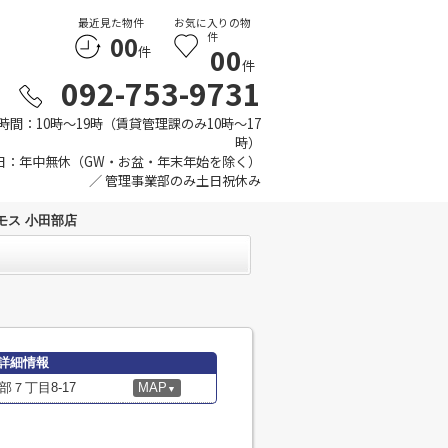
最近見た物件
お気に入りの物
00
件
00
件
件
092-753-9731
時間：10時～19時（賃貸管理課のみ10時～17
時）
日：年中無休（GW・お盆・年末年始を除く）
／ 管理事業部のみ土日祝休み
モス 小田部店
詳細情報
７丁目8-17
MAP
▼