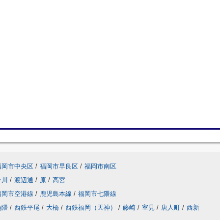
福岡市中央区
/
福岡市早良区
/
福岡市南区
今川
/
渡辺通
/
原
/
高宮
福岡市空港線
/
鹿児島本線
/
福岡市七隈線
餉隈
/
西鉄平尾
/
大橋
/
西鉄福岡（天神）
/
藤崎
/
室見
/
唐人町
/
西新