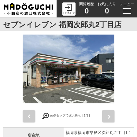
閲覧履歴
お気に入り
メニュー
0
0
セブンイレブン 福岡次郎丸2丁目店
前
次
画像タップで拡大表示【
1
/1】
福岡県福岡市早良区次郎丸２丁目1-1
所在地