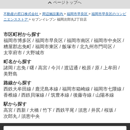
ページトップへ
不動産の窓口株式会社
>
周辺施設案内
>
福岡市早良区
>
福岡市早良区のコンビ
ニエンスストア
>
セブンイレブン 福岡次郎丸2丁目店
市区町村から探す
福岡市博多区
/
福岡市早良区
/
福岡市南区
/
福岡市中央区
/
糟屋郡志免町
/
福岡市東区
/
飯塚市
/
北九州市門司区
/
太宰府市
/
大野城市
町名から探す
諸岡
/
志免
/
曙
/
高宮
/
今川
/
渡辺通
/
桧原
/
原
/
上牟田
/
美野島
路線から探す
西鉄大牟田線
/
鹿児島本線
/
福岡市箱崎線
/
福岡市七隈線
/
/
香椎線
/
西鉄貝塚線
/
筑豊本線
/
後藤寺線
/
山陽本線
駅から探す
高宮
/
西新
/
大橋
/
竹下
/
西鉄平尾
/
須恵
/
井尻
/
桜坂
/
次郎丸
/
須恵中央