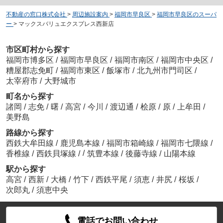
不動産の窓口株式会社
>
周辺施設案内
>
福岡市早良区
>
福岡市早良区のスーパ
ー
>
マックスバリュエクスプレス西新店
市区町村から探す
福岡市博多区
/
福岡市早良区
/
福岡市南区
/
福岡市中央区
/
糟屋郡志免町
/
福岡市東区
/
飯塚市
/
北九州市門司区
/
太宰府市
/
大野城市
町名から探す
諸岡
/
志免
/
曙
/
高宮
/
今川
/
渡辺通
/
桧原
/
原
/
上牟田
/
美野島
路線から探す
西鉄大牟田線
/
鹿児島本線
/
福岡市箱崎線
/
福岡市七隈線
/
/
香椎線
/
西鉄貝塚線
/
筑豊本線
/
後藤寺線
/
山陽本線
駅から探す
高宮
/
西新
/
大橋
/
竹下
/
西鉄平尾
/
須恵
/
井尻
/
桜坂
/
次郎丸
/
須恵中央
電話でお問い合わせ