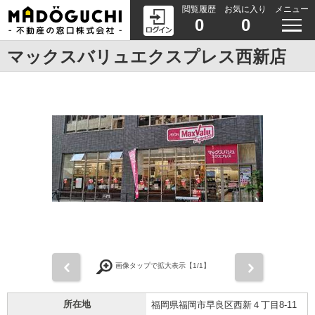
閲覧履歴
お気に入り
メニュー
0
0
マックスバリュエクスプレス西新店
前
次
画像タップで拡大表示【
1
/1】
所在地
福岡県福岡市早良区西新４丁目8-11