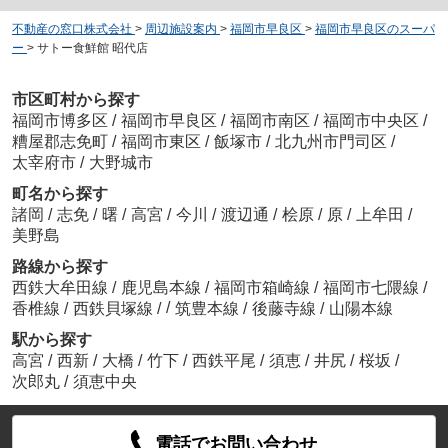
不動産の窓口株式会社
>
周辺施設案内
>
福岡市早良区
>
福岡市早良区のスーパ
ー
>
サトー食鮮館 昭代店
市区町村から探す
福岡市博多区
/
福岡市早良区
/
福岡市南区
/
福岡市中央区
/
糟屋郡志免町
/
福岡市東区
/
飯塚市
/
北九州市門司区
/
太宰府市
/
大野城市
町名から探す
諸岡
/
志免
/
曙
/
高宮
/
今川
/
渡辺通
/
桧原
/
原
/
上牟田
/
美野島
路線から探す
西鉄大牟田線
/
鹿児島本線
/
福岡市箱崎線
/
福岡市七隈線
/
/
香椎線
/
西鉄貝塚線
/
筑豊本線
/
後藤寺線
/
山陽本線
駅から探す
高宮
/
西新
/
大橋
/
竹下
/
西鉄平尾
/
須恵
/
井尻
/
桜坂
/
次郎丸
/
須恵中央
電話でお問い合わせ