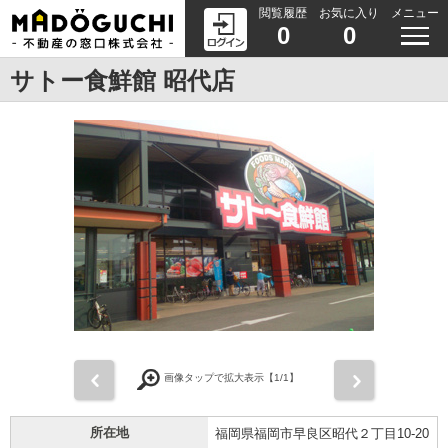
閲覧履歴
お気に入り
メニュー
0
0
サトー食鮮館 昭代店
前
次
画像タップで拡大表示【
1
/1】
所在地
福岡県福岡市早良区昭代２丁目10-20