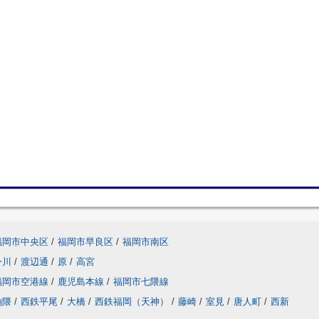
福岡市中央区
/
福岡市早良区
/
福岡市南区
今川
/
渡辺通
/
原
/
高宮
福岡市空港線
/
鹿児島本線
/
福岡市七隈線
餉隈
/
西鉄平尾
/
大橋
/
西鉄福岡（天神）
/
藤崎
/
室見
/
唐人町
/
西新