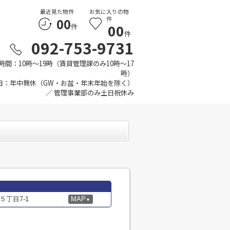
最近見た物件
お気に入りの物
00
件
00
件
件
092-753-9731
時間：10時～19時（賃貸管理課のみ10時～17
時）
日：年中無休（GW・お盆・年末年始を除く）
／ 管理事業部のみ土日祝休み
丁目7-1
MAP
▼