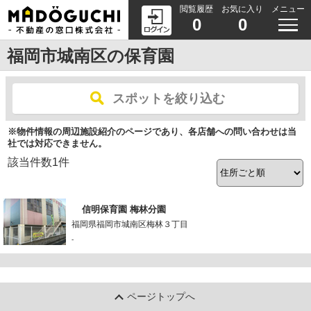
閲覧履歴
お気に入り
メニュー
0
0
福岡市城南区の保育園
スポットを絞り込む
※物件情報の周辺施設紹介のページであり、各店舗への問い合わせは当
社では対応できません。
該当件数
1
件
信明保育園 梅林分園
福岡県福岡市城南区梅林３丁目
-
ページトップへ