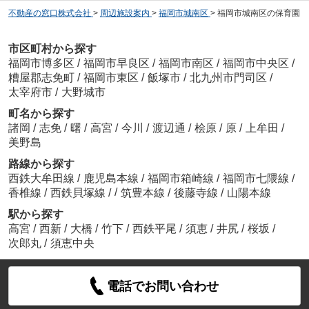
不動産の窓口株式会社
>
周辺施設案内
>
福岡市城南区
>
福岡市城南区の保育園
市区町村から探す
福岡市博多区
/
福岡市早良区
/
福岡市南区
/
福岡市中央区
/
糟屋郡志免町
/
福岡市東区
/
飯塚市
/
北九州市門司区
/
太宰府市
/
大野城市
町名から探す
諸岡
/
志免
/
曙
/
高宮
/
今川
/
渡辺通
/
桧原
/
原
/
上牟田
/
美野島
路線から探す
西鉄大牟田線
/
鹿児島本線
/
福岡市箱崎線
/
福岡市七隈線
/
/
香椎線
/
西鉄貝塚線
/
筑豊本線
/
後藤寺線
/
山陽本線
駅から探す
高宮
/
西新
/
大橋
/
竹下
/
西鉄平尾
/
須恵
/
井尻
/
桜坂
/
次郎丸
/
須恵中央
電話でお問い合わせ