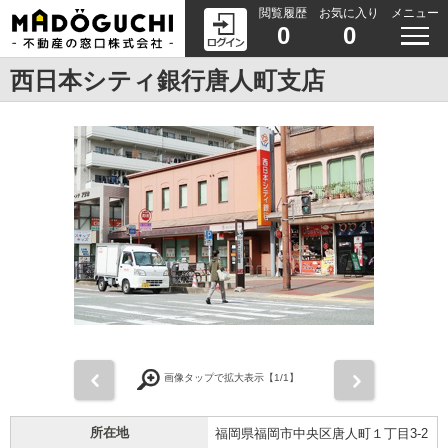
閲覧履歴
お気に入り
メニュー
0
0
西日本シティ銀行唐人町支店
前
次
画像タップで拡大表示【
1
/1】
所在地
福岡県福岡市中央区唐人町１丁目3-2