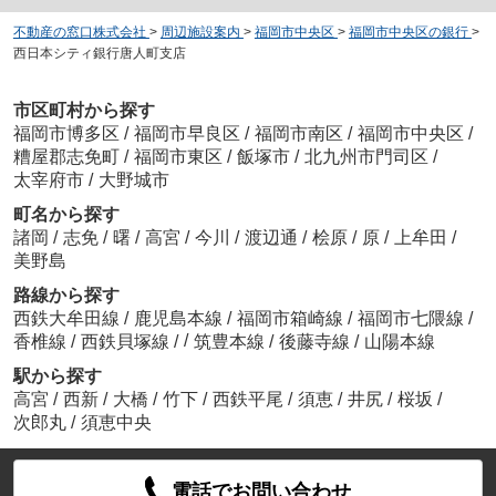
不動産の窓口株式会社
>
周辺施設案内
>
福岡市中央区
>
福岡市中央区の銀行
>
西日本シティ銀行唐人町支店
市区町村から探す
福岡市博多区
/
福岡市早良区
/
福岡市南区
/
福岡市中央区
/
糟屋郡志免町
/
福岡市東区
/
飯塚市
/
北九州市門司区
/
太宰府市
/
大野城市
町名から探す
諸岡
/
志免
/
曙
/
高宮
/
今川
/
渡辺通
/
桧原
/
原
/
上牟田
/
美野島
路線から探す
西鉄大牟田線
/
鹿児島本線
/
福岡市箱崎線
/
福岡市七隈線
/
/
香椎線
/
西鉄貝塚線
/
筑豊本線
/
後藤寺線
/
山陽本線
駅から探す
高宮
/
西新
/
大橋
/
竹下
/
西鉄平尾
/
須恵
/
井尻
/
桜坂
/
次郎丸
/
須恵中央
電話でお問い合わせ