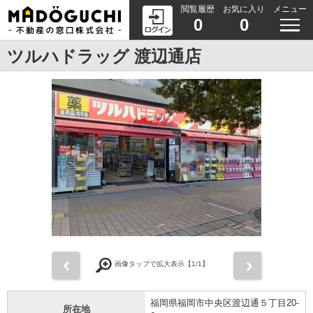
閲覧履歴
お気に入り
メニュー
0
0
ツルハドラッグ 渡辺通店
前
次
画像タップで拡大表示【
1
/1】
福岡県福岡市中央区渡辺通５丁目20-
所在地