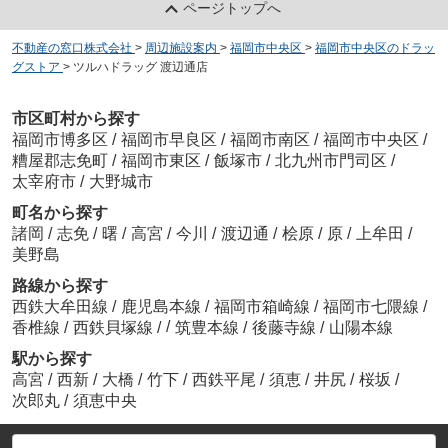
ページトップへ
不動産の窓口株式会社
>
周辺施設案内
>
福岡市中央区
>
福岡市中央区のドラッ
グストア
>
ツルハドラッグ 渡辺通店
市区町村から探す
福岡市博多区
/
福岡市早良区
/
福岡市南区
/
福岡市中央区
/
糟屋郡志免町
/
福岡市東区
/
飯塚市
/
北九州市門司区
/
太宰府市
/
大野城市
町名から探す
諸岡
/
志免
/
曙
/
高宮
/
今川
/
渡辺通
/
桧原
/
原
/
上牟田
/
美野島
路線から探す
西鉄大牟田線
/
鹿児島本線
/
福岡市箱崎線
/
福岡市七隈線
/
/
香椎線
/
西鉄貝塚線
/
筑豊本線
/
後藤寺線
/
山陽本線
駅から探す
高宮
/
西新
/
大橋
/
竹下
/
西鉄平尾
/
須恵
/
井尻
/
桜坂
/
次郎丸
/
須恵中央