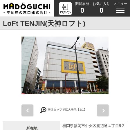
閲覧履歴
お気に入り
メニュー
0
0
LoFt TENJIN(天神ロフト)
前
次
画像タップで拡大表示【
1
/1】
福岡県福岡市中央区渡辺通４丁目9-2
所在地