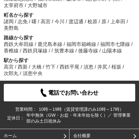
太宰府市
/
大野城市
町名から探す
諸岡
/
志免
/
曙
/
高宮
/
今川
/
渡辺通
/
桧原
/
原
/
上牟田
/
美野島
路線から探す
西鉄大牟田線
/
鹿児島本線
/
福岡市箱崎線
/
福岡市七隈線
/
/
香椎線
/
西鉄貝塚線
/
筑豊本線
/
後藤寺線
/
山陽本線
駅から探す
高宮
/
西新
/
大橋
/
竹下
/
西鉄平尾
/
須恵
/
井尻
/
桜坂
/
次郎丸
/
須恵中央
電話でお問い合わせ
営業時間：
10時～19時（賃貸管理課のみ10時～17時）
年中無休（GW・お盆・年末年始を除く）／ 管理事業
定休日：
部のみ土日祝休み
ホーム
会社概要