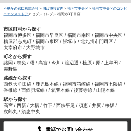
不動産の窓口株式会社
>
周辺施設案内
>
福岡市中央区
>
福岡市中央区のコンビ
ニエンスストア
>
セブンイレブン 福岡港3丁目店
市区町村から探す
福岡市博多区
/
福岡市早良区
/
福岡市南区
/
福岡市中央区
/
糟屋郡志免町
/
福岡市東区
/
飯塚市
/
北九州市門司区
/
太宰府市
/
大野城市
町名から探す
諸岡
/
志免
/
曙
/
高宮
/
今川
/
渡辺通
/
桧原
/
原
/
上牟田
/
美野島
路線から探す
西鉄大牟田線
/
鹿児島本線
/
福岡市箱崎線
/
福岡市七隈線
/
/
香椎線
/
西鉄貝塚線
/
筑豊本線
/
後藤寺線
/
山陽本線
駅から探す
高宮
/
西新
/
大橋
/
竹下
/
西鉄平尾
/
須恵
/
井尻
/
桜坂
/
次郎丸
/
須恵中央
電話でお問い合わせ