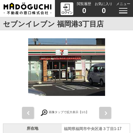
閲覧履歴
お気に入り
メニュー
0
0
セブンイレブン 福岡港3丁目店
前
次
画像タップで拡大表示【
1
/1】
所在地
福岡県福岡市中央区港３丁目1-17