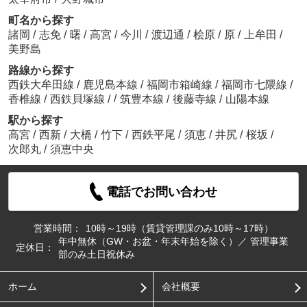
町名から探す
諸岡
/
志免
/
曙
/
高宮
/
今川
/
渡辺通
/
桧原
/
原
/
上牟田
/
美野島
路線から探す
西鉄大牟田線
/
鹿児島本線
/
福岡市箱崎線
/
福岡市七隈線
/
/
香椎線
/
西鉄貝塚線
/
筑豊本線
/
後藤寺線
/
山陽本線
駅から探す
高宮
/
西新
/
大橋
/
竹下
/
西鉄平尾
/
須恵
/
井尻
/
桜坂
/
次郎丸
/
須恵中央
電話でお問い合わせ
営業時間：
10時～19時（賃貸管理課のみ10時～17時）
年中無休（GW・お盆・年末年始を除く）／ 管理事業
定休日：
部のみ土日祝休み
ホーム
会社概要