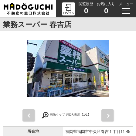
閲覧履歴
お気に入り
メニュー
0
0
業務スーパー 春吉店
前
次
画像タップで拡大表示【
1
/1】
所在地
福岡県福岡市中央区春吉１丁目11-45