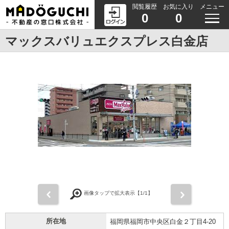
閲覧履歴
お気に入り
メニュー
0
0
マックスバリュエクスプレス白金店
前
次
画像タップで拡大表示【
1
/1】
所在地
福岡県福岡市中央区白金２丁目4-20