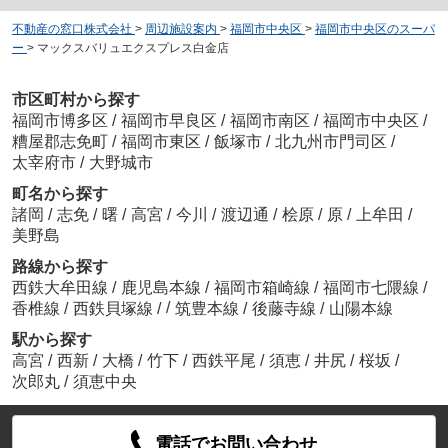
不動産の窓口株式会社
>
周辺施設案内
>
福岡市中央区
>
福岡市中央区のスーパ
ー
>
マックスバリュエクスプレス白金店
市区町村から探す
福岡市博多区
/
福岡市早良区
/
福岡市南区
/
福岡市中央区
/
糟屋郡志免町
/
福岡市東区
/
飯塚市
/
北九州市門司区
/
太宰府市
/
大野城市
町名から探す
諸岡
/
志免
/
曙
/
高宮
/
今川
/
渡辺通
/
桧原
/
原
/
上牟田
/
美野島
路線から探す
西鉄大牟田線
/
鹿児島本線
/
福岡市箱崎線
/
福岡市七隈線
/
/
香椎線
/
西鉄貝塚線
/
筑豊本線
/
後藤寺線
/
山陽本線
駅から探す
高宮
/
西新
/
大橋
/
竹下
/
西鉄平尾
/
須恵
/
井尻
/
桜坂
/
次郎丸
/
須恵中央
電話でお問い合わせ