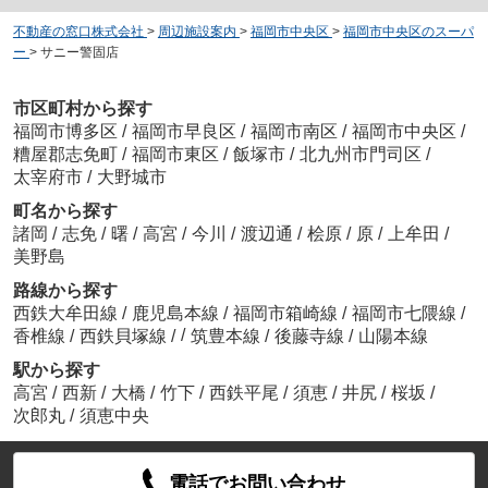
不動産の窓口株式会社
>
周辺施設案内
>
福岡市中央区
>
福岡市中央区のスーパ
ー
>
サニー警固店
市区町村から探す
福岡市博多区
/
福岡市早良区
/
福岡市南区
/
福岡市中央区
/
糟屋郡志免町
/
福岡市東区
/
飯塚市
/
北九州市門司区
/
太宰府市
/
大野城市
町名から探す
諸岡
/
志免
/
曙
/
高宮
/
今川
/
渡辺通
/
桧原
/
原
/
上牟田
/
美野島
路線から探す
西鉄大牟田線
/
鹿児島本線
/
福岡市箱崎線
/
福岡市七隈線
/
/
香椎線
/
西鉄貝塚線
/
筑豊本線
/
後藤寺線
/
山陽本線
駅から探す
高宮
/
西新
/
大橋
/
竹下
/
西鉄平尾
/
須恵
/
井尻
/
桜坂
/
次郎丸
/
須恵中央
電話でお問い合わせ