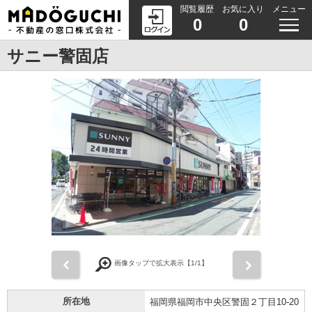
閲覧履歴
お気に入り
メニュー
0
0
サニー警固店
前
次
画像タップで拡大表示【
1
/1】
所在地
福岡県福岡市中央区警固２丁目10-20