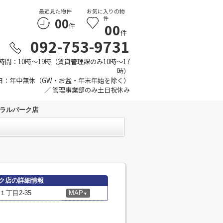
最近見た物件
お気に入りの物
00
件
00
件
件
092-753-9731
時間：10時～19時（賃貸管理課のみ10時～17
時）
日：年中無休（GW・お盆・年末年始を除く）
／ 管理事業部のみ土日祝休み
トラルパーク店
ク店の詳細情報
丁目2-35
MAP
▼