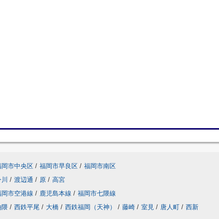
福岡市中央区
/
福岡市早良区
/
福岡市南区
今川
/
渡辺通
/
原
/
高宮
福岡市空港線
/
鹿児島本線
/
福岡市七隈線
餉隈
/
西鉄平尾
/
大橋
/
西鉄福岡（天神）
/
藤崎
/
室見
/
唐人町
/
西新