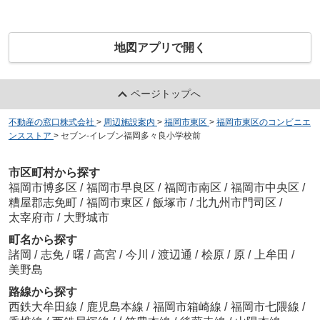
地図アプリで開く
ページトップへ
不動産の窓口株式会社
>
周辺施設案内
>
福岡市東区
>
福岡市東区のコンビニエ
ンスストア
>
セブン-イレブン福岡多々良小学校前
市区町村から探す
福岡市博多区
/
福岡市早良区
/
福岡市南区
/
福岡市中央区
/
糟屋郡志免町
/
福岡市東区
/
飯塚市
/
北九州市門司区
/
太宰府市
/
大野城市
町名から探す
諸岡
/
志免
/
曙
/
高宮
/
今川
/
渡辺通
/
桧原
/
原
/
上牟田
/
美野島
路線から探す
西鉄大牟田線
/
鹿児島本線
/
福岡市箱崎線
/
福岡市七隈線
/