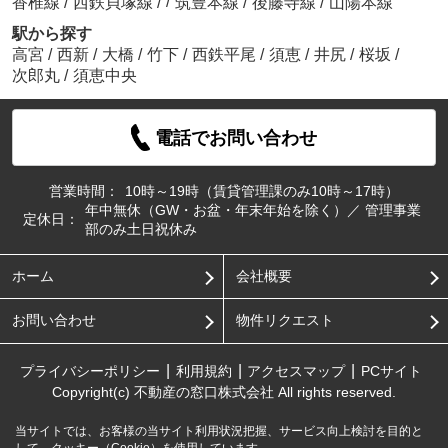
/
香椎線
/
西鉄貝塚線
/
筑豊本線
/
後藤寺線
/
山陽本線
駅から探す
高宮
/
西新
/
大橋
/
竹下
/
西鉄平尾
/
須恵
/
井尻
/
桜坂
/
次郎丸
/
須恵中央
電話でお問い合わせ
営業時間：
10時～19時（賃貸管理課のみ10時～17時）
年中無休（GW・お盆・年末年始を除く）／ 管理事業
定休日：
部のみ土日祝休み
ホーム
会社概要
お問い合わせ
物件リクエスト
プライバシーポリシー
利用規約
アクセスマップ
PCサイト
Copyright(c) 不動産の窓口株式会社 All rights reserved.
当サイトでは、お客様の当サイト利用状況把握、サービス向上検討を目的と