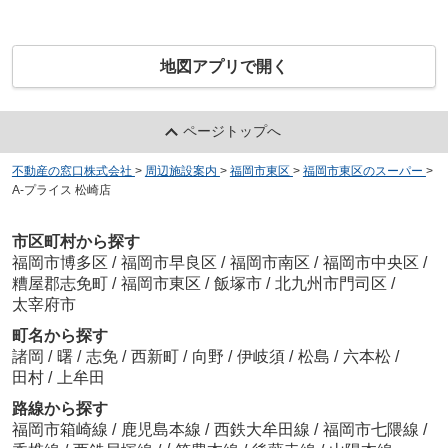
地図アプリで開く
ページトップへ
不動産の窓口株式会社
>
周辺施設案内
>
福岡市東区
>
福岡市東区のスーパー
>
A-プライス 松崎店
市区町村から探す
福岡市博多区
/
福岡市早良区
/
福岡市南区
/
福岡市中央区
/
糟屋郡志免町
/
福岡市東区
/
飯塚市
/
北九州市門司区
/
太宰府市
町名から探す
諸岡
/
曙
/
志免
/
西新町
/
向野
/
伊岐須
/
松島
/
六本松
/
田村
/
上牟田
路線から探す
福岡市箱崎線
/
鹿児島本線
/
西鉄大牟田線
/
福岡市七隈線
/