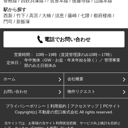
/
香椎線
/
西鉄貝塚線
/
筑豊本線
/
後藤寺線
/
山陽本線
駅から探す
西新
/
竹下
/
高宮
/
大橋
/
須恵
/
藤崎
/
七隈
/
都府楼南
/
門司
/
新飯塚
電話でお問い合わせ
営業時間：
10時～19時（賃貸管理課のみ10時～17時）
年中無休（GW・お盆・年末年始を除く）／ 管理事業
定休日：
部のみ土日祝休み
ホーム
会社概要
お問い合わせ
物件リクエスト
プライバシーポリシー
利用規約
アクセスマップ
PCサイト
Copyright(c) 不動産の窓口株式会社 All rights reserved.
当サイトでは、お客様の当サイト利用状況把握、サービス向上検討を目的と