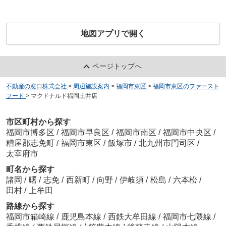
地図アプリで開く
ページトップへ
不動産の窓口株式会社
>
周辺施設案内
>
福岡市東区
>
福岡市東区のファースト
フード
>
マクドナルド福岡土井店
市区町村から探す
福岡市博多区
/
福岡市早良区
/
福岡市南区
/
福岡市中央区
/
糟屋郡志免町
/
福岡市東区
/
飯塚市
/
北九州市門司区
/
太宰府市
町名から探す
諸岡
/
曙
/
志免
/
西新町
/
向野
/
伊岐須
/
松島
/
六本松
/
田村
/
上牟田
路線から探す
福岡市箱崎線
/
鹿児島本線
/
西鉄大牟田線
/
福岡市七隈線
/