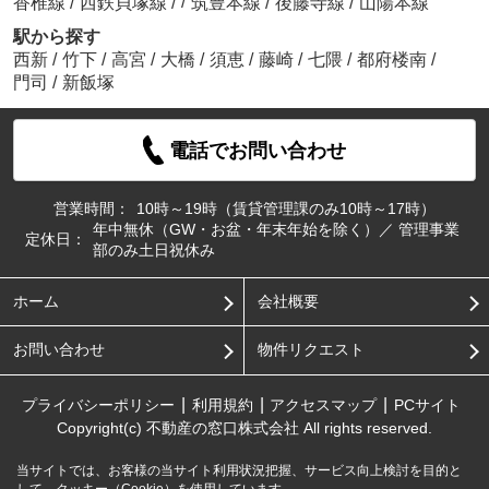
/
香椎線
/
西鉄貝塚線
/
筑豊本線
/
後藤寺線
/
山陽本線
駅から探す
西新
/
竹下
/
高宮
/
大橋
/
須恵
/
藤崎
/
七隈
/
都府楼南
/
門司
/
新飯塚
電話でお問い合わせ
営業時間：
10時～19時（賃貸管理課のみ10時～17時）
年中無休（GW・お盆・年末年始を除く）／ 管理事業
定休日：
部のみ土日祝休み
ホーム
会社概要
お問い合わせ
物件リクエスト
プライバシーポリシー
利用規約
アクセスマップ
PCサイト
Copyright(c) 不動産の窓口株式会社 All rights reserved.
当サイトでは、お客様の当サイト利用状況把握、サービス向上検討を目的と