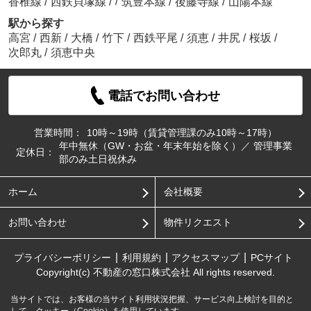
/
香椎線
/
西鉄貝塚線
/
筑豊本線
/
後藤寺線
/
山陽本線
駅から探す
高宮
/
西新
/
大橋
/
竹下
/
西鉄平尾
/
須恵
/
井尻
/
桜坂
/
次郎丸
/
須恵中央
電話でお問い合わせ
営業時間：
10時～19時（賃貸管理課のみ10時～17時）
年中無休（GW・お盆・年末年始を除く）／ 管理事業
定休日：
部のみ土日祝休み
ホーム
会社概要
お問い合わせ
物件リクエスト
プライバシーポリシー
利用規約
アクセスマップ
PCサイト
Copyright(c) 不動産の窓口株式会社 All rights reserved.
当サイトでは、お客様の当サイト利用状況把握、サービス向上検討を目的と