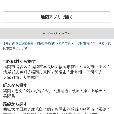
地図アプリで開く
ページトップへ
不動産の窓口株式会社
>
周辺施設案内
>
福岡市東区
>
福岡市東区の小学校
>
福
岡市立馬出小学校
市区町村から探す
福岡市博多区
/
福岡市早良区
/
福岡市南区
/
福岡市中央区
/
糟屋郡志免町
/
福岡市東区
/
飯塚市
/
北九州市門司区
/
太宰府市
/
大野城市
町名から探す
諸岡
/
志免
/
曙
/
高宮
/
今川
/
渡辺通
/
桧原
/
原
/
上牟田
/
美野島
路線から探す
西鉄大牟田線
/
鹿児島本線
/
福岡市箱崎線
/
福岡市七隈線
/