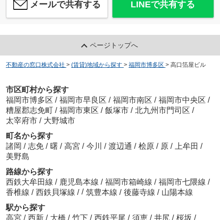
メールで共有する
LINEで共有する
ページトップへ
不動産の窓口株式会社
>
(賃貸)地域から探す
>
福岡市博多区
>
高口箔屋ビル
市区町村から探す
福岡市博多区
/
福岡市早良区
/
福岡市南区
/
福岡市中央区
/
糟屋郡志免町
/
福岡市東区
/
飯塚市
/
北九州市門司区
/
太宰府市
/
大野城市
町名から探す
諸岡
/
志免
/
曙
/
高宮
/
今川
/
渡辺通
/
桧原
/
原
/
上牟田
/
美野島
路線から探す
西鉄大牟田線
/
鹿児島本線
/
福岡市箱崎線
/
福岡市七隈線
/
/
香椎線
/
西鉄貝塚線
/
筑豊本線
/
後藤寺線
/
山陽本線
駅から探す
高宮
/
西新
/
大橋
/
竹下
/
西鉄平尾
/
須恵
/
井尻
/
桜坂
/