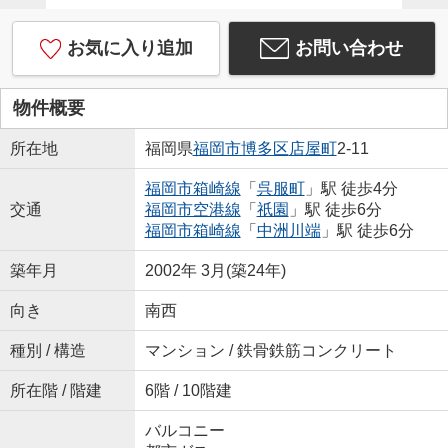
お気に入り追加
お問い合わせ
物件概要
所在地
福岡県
福岡市博多区
店屋町
2-11
福岡市箱崎線
「
呉服町
」駅 徒歩4分
交通
福岡市空港線
「
祇園
」駅 徒歩6分
福岡市箱崎線
「
中洲川端
」駅 徒歩6分
築年月
2002年 3月(築24年)
向き
南西
種別 / 構造
マンション / 鉄骨鉄筋コンクリート
所在階 / 階建
6階 / 10階建
バルコニー