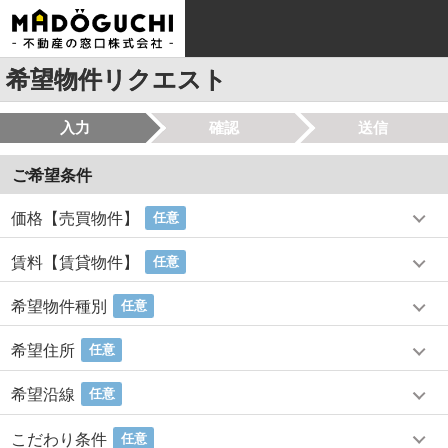
希望物件リクエスト
入力
確認
送信
ご希望条件
価格【売買物件】
任意
賃料【賃貸物件】
任意
希望物件種別
任意
希望住所
任意
希望沿線
任意
こだわり条件
任意