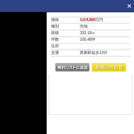
価格
1
億
4,800
万円
種別
売地
面積
332.18㎡
坪数
100.48坪
住所
福岡県福岡市早良区曙２丁目
交通
西新駅
徒歩13分